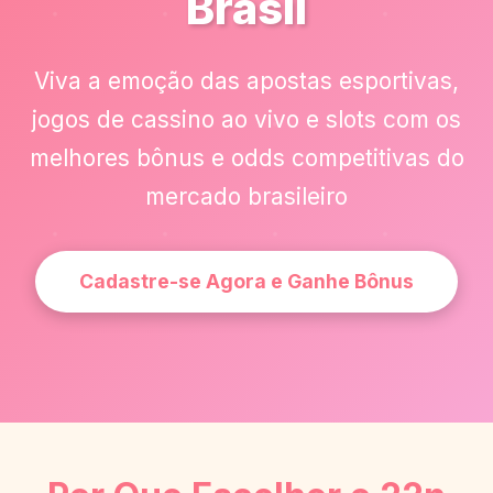
Brasil
Viva a emoção das apostas esportivas,
jogos de cassino ao vivo e slots com os
melhores bônus e odds competitivas do
mercado brasileiro
Cadastre-se Agora e Ganhe Bônus