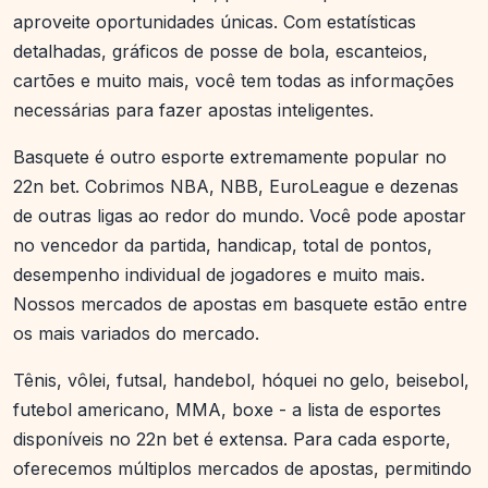
aproveite oportunidades únicas. Com estatísticas
detalhadas, gráficos de posse de bola, escanteios,
cartões e muito mais, você tem todas as informações
necessárias para fazer apostas inteligentes.
Basquete é outro esporte extremamente popular no
22n bet. Cobrimos NBA, NBB, EuroLeague e dezenas
de outras ligas ao redor do mundo. Você pode apostar
no vencedor da partida, handicap, total de pontos,
desempenho individual de jogadores e muito mais.
Nossos mercados de apostas em basquete estão entre
os mais variados do mercado.
Tênis, vôlei, futsal, handebol, hóquei no gelo, beisebol,
futebol americano, MMA, boxe - a lista de esportes
disponíveis no 22n bet é extensa. Para cada esporte,
oferecemos múltiplos mercados de apostas, permitindo