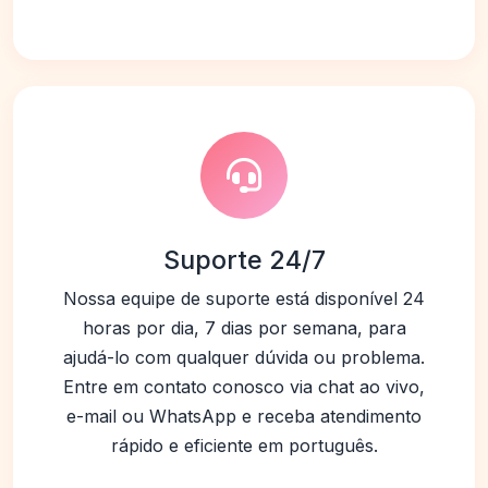
Suporte 24/7
Nossa equipe de suporte está disponível 24
horas por dia, 7 dias por semana, para
ajudá-lo com qualquer dúvida ou problema.
Entre em contato conosco via chat ao vivo,
e-mail ou WhatsApp e receba atendimento
rápido e eficiente em português.