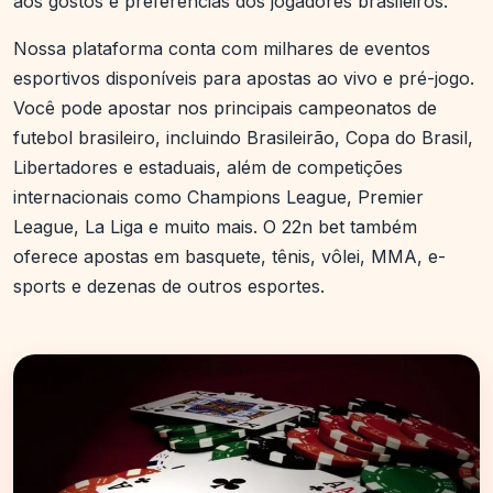
aos gostos e preferências dos jogadores brasileiros.
Nossa plataforma conta com milhares de eventos
esportivos disponíveis para apostas ao vivo e pré-jogo.
Você pode apostar nos principais campeonatos de
futebol brasileiro, incluindo Brasileirão, Copa do Brasil,
Libertadores e estaduais, além de competições
internacionais como Champions League, Premier
League, La Liga e muito mais. O 22n bet também
oferece apostas em basquete, tênis, vôlei, MMA, e-
sports e dezenas de outros esportes.