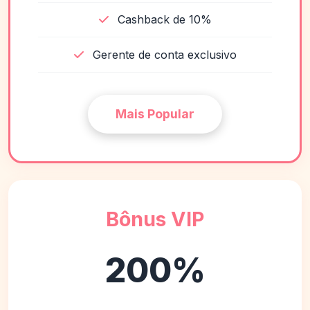
Cashback de 10%
Gerente de conta exclusivo
Mais Popular
Bônus VIP
200%