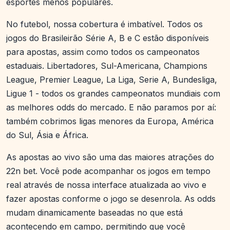
esportes menos populares.
No futebol, nossa cobertura é imbatível. Todos os
jogos do Brasileirão Série A, B e C estão disponíveis
para apostas, assim como todos os campeonatos
estaduais. Libertadores, Sul-Americana, Champions
League, Premier League, La Liga, Serie A, Bundesliga,
Ligue 1 - todos os grandes campeonatos mundiais com
as melhores odds do mercado. E não paramos por aí:
também cobrimos ligas menores da Europa, América
do Sul, Ásia e África.
As apostas ao vivo são uma das maiores atrações do
22n bet. Você pode acompanhar os jogos em tempo
real através de nossa interface atualizada ao vivo e
fazer apostas conforme o jogo se desenrola. As odds
mudam dinamicamente baseadas no que está
acontecendo em campo, permitindo que você