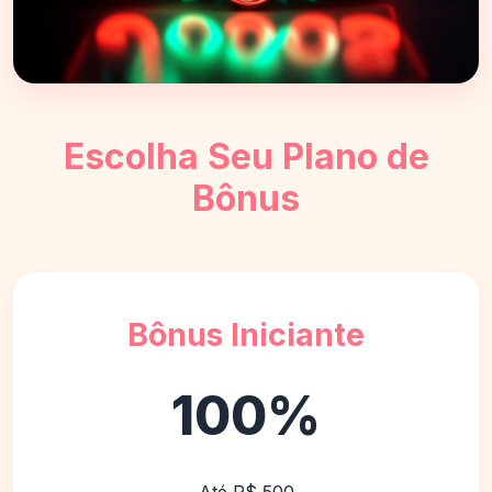
Escolha Seu Plano de
Bônus
Bônus Iniciante
100%
Até R$ 500