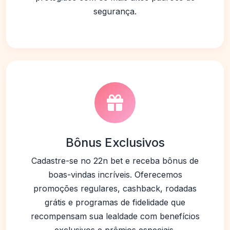
segurança.
Bônus Exclusivos
Cadastre-se no 22n bet e receba bônus de
boas-vindas incríveis. Oferecemos
promoções regulares, cashback, rodadas
grátis e programas de fidelidade que
recompensam sua lealdade com benefícios