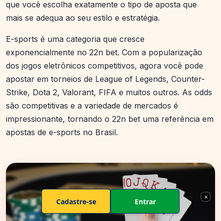
que você escolha exatamente o tipo de aposta que
mais se adequa ao seu estilo e estratégia.
E-sports é uma categoria que cresce
exponencialmente no 22n bet. Com a popularização
dos jogos eletrônicos competitivos, agora você pode
apostar em torneios de League of Legends, Counter-
Strike, Dota 2, Valorant, FIFA e muitos outros. As odds
são competitivas e a variedade de mercados é
impressionante, tornando o 22n bet uma referência em
apostas de e-sports no Brasil.
×
Cadastre-se
Entrar