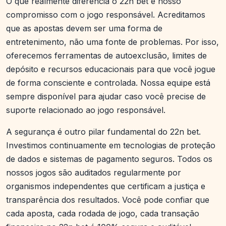
O que realmente diferencia o 22n bet é nosso
compromisso com o jogo responsável. Acreditamos
que as apostas devem ser uma forma de
entretenimento, não uma fonte de problemas. Por isso,
oferecemos ferramentas de autoexclusão, limites de
depósito e recursos educacionais para que você jogue
de forma consciente e controlada. Nossa equipe está
sempre disponível para ajudar caso você precise de
suporte relacionado ao jogo responsável.
A segurança é outro pilar fundamental do 22n bet.
Investimos continuamente em tecnologias de proteção
de dados e sistemas de pagamento seguros. Todos os
nossos jogos são auditados regularmente por
organismos independentes que certificam a justiça e
transparência dos resultados. Você pode confiar que
cada aposta, cada rodada de jogo, cada transação