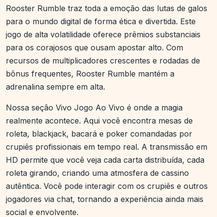
Rooster Rumble traz toda a emoção das lutas de galos
para o mundo digital de forma ética e divertida. Este
jogo de alta volatilidade oferece prêmios substanciais
para os corajosos que ousam apostar alto. Com
recursos de multiplicadores crescentes e rodadas de
bônus frequentes, Rooster Rumble mantém a
adrenalina sempre em alta.
Nossa seção Vivo Jogo Ao Vivo é onde a magia
realmente acontece. Aqui você encontra mesas de
roleta, blackjack, bacará e poker comandadas por
crupiês profissionais em tempo real. A transmissão em
HD permite que você veja cada carta distribuída, cada
roleta girando, criando uma atmosfera de cassino
autêntica. Você pode interagir com os crupiês e outros
jogadores via chat, tornando a experiência ainda mais
social e envolvente.