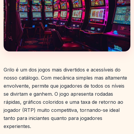
Grilo é um dos jogos mais divertidos e acessíveis do
nosso catálogo. Com mecânica simples mas altamente
envolvente, permite que jogadores de todos os níveis
se divirtam e ganhem. O jogo apresenta rodadas
rápidas, gráficos coloridos e uma taxa de retorno ao
jogador (RTP) muito competitiva, tornando-se ideal
tanto para iniciantes quanto para jogadores
experientes.