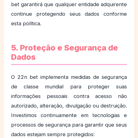
bet garantirá que qualquer entidade adquirente
continue protegendo seus dados conforme
esta política.
5. Proteção e Segurança de
Dados
O 22n bet implementa medidas de segurança
de classe mundial para proteger suas
informações pessoais contra acesso não
autorizado, alteração, divulgação ou destruição.
Investimos continuamente em tecnologias e
processos de segurança para garantir que seus
dados estejam sempre protegidos: