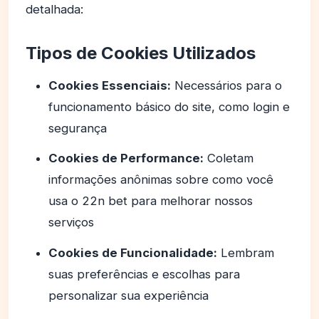
detalhada:
Tipos de Cookies Utilizados
Cookies Essenciais:
Necessários para o
funcionamento básico do site, como login e
segurança
Cookies de Performance:
Coletam
informações anônimas sobre como você
usa o 22n bet para melhorar nossos
serviços
Cookies de Funcionalidade:
Lembram
suas preferências e escolhas para
personalizar sua experiência