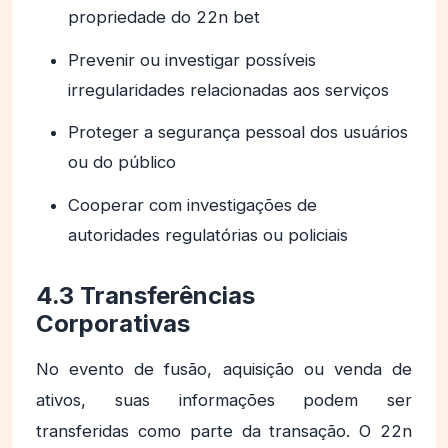
propriedade do 22n bet
Prevenir ou investigar possíveis
irregularidades relacionadas aos serviços
Proteger a segurança pessoal dos usuários
ou do público
Cooperar com investigações de
autoridades regulatórias ou policiais
4.3 Transferências
Corporativas
No evento de fusão, aquisição ou venda de
ativos, suas informações podem ser
transferidas como parte da transação. O 22n