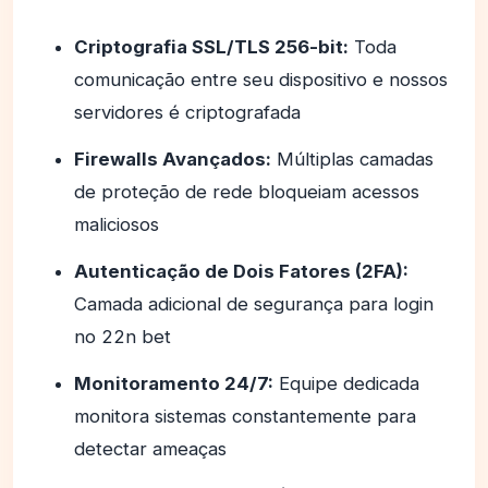
Criptografia SSL/TLS 256-bit:
Toda
comunicação entre seu dispositivo e nossos
servidores é criptografada
Firewalls Avançados:
Múltiplas camadas
de proteção de rede bloqueiam acessos
maliciosos
Autenticação de Dois Fatores (2FA):
Camada adicional de segurança para login
no 22n bet
Monitoramento 24/7:
Equipe dedicada
monitora sistemas constantemente para
detectar ameaças