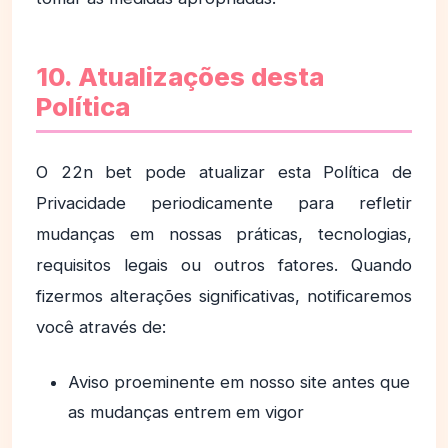
10. Atualizações desta
Política
O 22n bet pode atualizar esta Política de
Privacidade periodicamente para refletir
mudanças em nossas práticas, tecnologias,
requisitos legais ou outros fatores. Quando
fizermos alterações significativas, notificaremos
você através de:
Aviso proeminente em nosso site antes que
as mudanças entrem em vigor