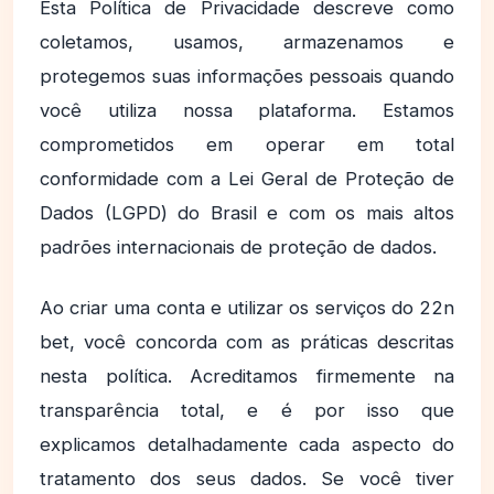
Esta Política de Privacidade descreve como
coletamos, usamos, armazenamos e
protegemos suas informações pessoais quando
você utiliza nossa plataforma. Estamos
comprometidos em operar em total
conformidade com a Lei Geral de Proteção de
Dados (LGPD) do Brasil e com os mais altos
padrões internacionais de proteção de dados.
Ao criar uma conta e utilizar os serviços do 22n
bet, você concorda com as práticas descritas
nesta política. Acreditamos firmemente na
transparência total, e é por isso que
explicamos detalhadamente cada aspecto do
tratamento dos seus dados. Se você tiver