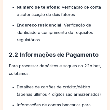
Número de telefone:
Verificação de conta
e autenticação de dois fatores
Endereço residencial:
Verificação de
identidade e cumprimento de requisitos
regulatórios
2.2 Informações de Pagamento
Para processar depósitos e saques no 22n bet,
coletamos:
Detalhes de cartões de crédito/débito
(apenas últimos 4 dígitos são armazenados)
Informações de contas bancárias para