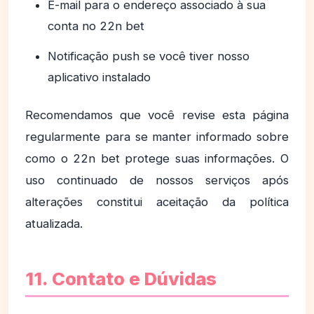
E-mail para o endereço associado à sua
conta no 22n bet
Notificação push se você tiver nosso
aplicativo instalado
Recomendamos que você revise esta página
regularmente para se manter informado sobre
como o 22n bet protege suas informações. O
uso continuado de nossos serviços após
alterações constitui aceitação da política
atualizada.
11. Contato e Dúvidas