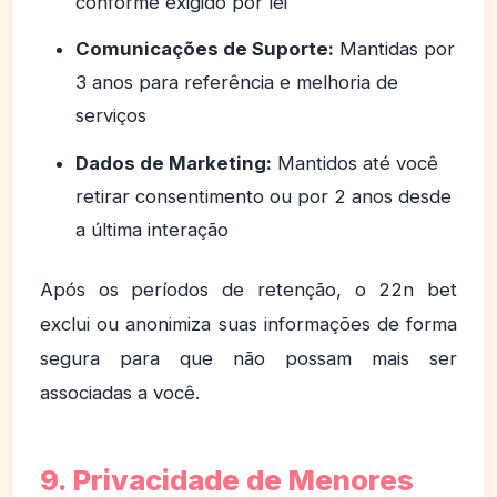
conforme exigido por lei
Comunicações de Suporte:
Mantidas por
3 anos para referência e melhoria de
serviços
Dados de Marketing:
Mantidos até você
retirar consentimento ou por 2 anos desde
a última interação
Após os períodos de retenção, o 22n bet
exclui ou anonimiza suas informações de forma
segura para que não possam mais ser
associadas a você.
9. Privacidade de Menores