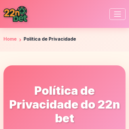
Home
Política de Privacidade
Política de
Privacidade do 22n
bet