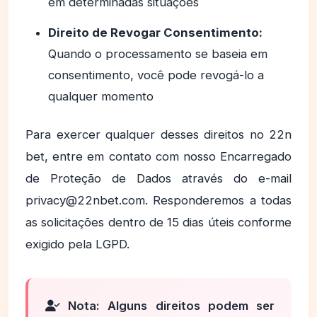
em determinadas situações
Direito de Revogar Consentimento:
Quando o processamento se baseia em
consentimento, você pode revogá-lo a
qualquer momento
Para exercer qualquer desses direitos no 22n
bet, entre em contato com nosso Encarregado
de Proteção de Dados através do e-mail
privacy@22nbet.com
. Responderemos a todas
as solicitações dentro de 15 dias úteis conforme
exigido pela LGPD.
Nota: Alguns direitos podem ser